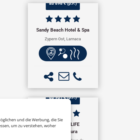
ab 898 € (p.P.)
Sandy Beach Hotel & Spa
Zypern Ost, Larnaca
ab 981 € (p.P.)
öglichen und die Werbung, die Sie
TUI MAGIC LIFE
essen, um zu verstehen, woher
Fuerteventura